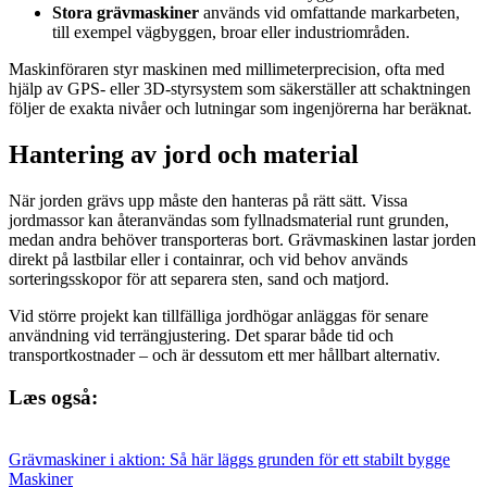
Stora grävmaskiner
används vid omfattande markarbeten,
till exempel vägbyggen, broar eller industriområden.
Maskinföraren styr maskinen med millimeterprecision, ofta med
hjälp av GPS- eller 3D-styrsystem som säkerställer att schaktningen
följer de exakta nivåer och lutningar som ingenjörerna har beräknat.
Hantering av jord och material
När jorden grävs upp måste den hanteras på rätt sätt. Vissa
jordmassor kan återanvändas som fyllnadsmaterial runt grunden,
medan andra behöver transporteras bort. Grävmaskinen lastar jorden
direkt på lastbilar eller i containrar, och vid behov används
sorteringsskopor för att separera sten, sand och matjord.
Vid större projekt kan tillfälliga jordhögar anläggas för senare
användning vid terrängjustering. Det sparar både tid och
transportkostnader – och är dessutom ett mer hållbart alternativ.
Læs også:
Grävmaskiner i aktion: Så här läggs grunden för ett stabilt bygge
Maskiner