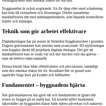
varningssystem som minskar risken för olyckor.
Noggrannhet är också avgörande. En för djup eller sned schaktning
kan leda till extraarbete och förseningar. Därför samarbetar
maskinföraren tätt med mätningsteknikern, som löpande kontrollerar
höjder och lutningar.
Teknik som gör arbetet effektivare
Digitaliseringen har på senare år förändrat byggbranschen i grunden.
Dagens grävmaskiner kan utrustas med avancerade 3D-styrlösningar
som kopplas direkt till projektets digitala ritningar. Det gör att
maskinföraren kan se exakt var och hur mycket som ska grävas –
utan att behöva mäta manuellt.
Denna teknik ökar både effektiviteten och precisionen, samtidigt
som den minskar risken för fel. Resultatet blir en grund som
uppfyller höga krav på kvalitet och hållbarhet.
Fundamentet – byggnadens hjärta
När grävmaskinerna har gjort sitt och fundamentet är gjutet står
resten av bygget på en stabil bas. Ett korrekt utfört fundament
säkerställer att byggnaden klarar både tidens påverkan och naturens