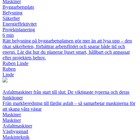
Maskiner
Byggarbetsplats
Belysning
Säkerhet
Energieffektivitet
Projektplanering
6 min
Rätt belysning på byggarbetsplatsen gör mer än att lysa upp – den
ökar säkerheten, förbättrar arbetsflödet och sparar både tid och
energi. Lär dig hur du planerar ljuset smart, hållbart och anpassat
efter projektets behov.
Ruben Linde
Ruben
Linde
Asfaltmaskiner från start till slut: De viktigaste typerna och deras
funktioner
Från markberedning till färdig asfalt – så samarbetar maskinerna för
att skapa våra vägar
Maskiner
Maskiner
Asfaltmaskiner
Vägbyggnad
Maskinteknik