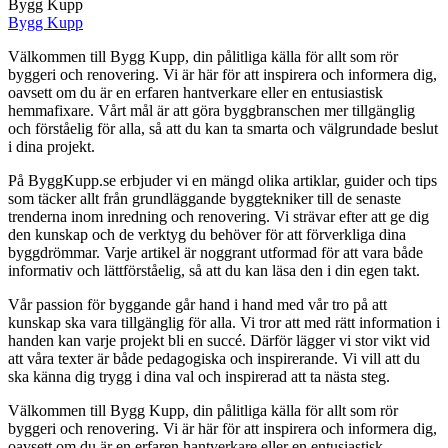
Bygg Kupp
Bygg Kupp
Välkommen till Bygg Kupp, din pålitliga källa för allt som rör
byggeri och renovering. Vi är här för att inspirera och informera dig,
oavsett om du är en erfaren hantverkare eller en entusiastisk
hemmafixare. Vårt mål är att göra byggbranschen mer tillgänglig
och förståelig för alla, så att du kan ta smarta och välgrundade beslut
i dina projekt.
På ByggKupp.se erbjuder vi en mängd olika artiklar, guider och tips
som täcker allt från grundläggande byggtekniker till de senaste
trenderna inom inredning och renovering. Vi strävar efter att ge dig
den kunskap och de verktyg du behöver för att förverkliga dina
byggdrömmar. Varje artikel är noggrant utformad för att vara både
informativ och lättförståelig, så att du kan läsa den i din egen takt.
Vår passion för byggande går hand i hand med vår tro på att
kunskap ska vara tillgänglig för alla. Vi tror att med rätt information i
handen kan varje projekt bli en succé. Därför lägger vi stor vikt vid
att våra texter är både pedagogiska och inspirerande. Vi vill att du
ska känna dig trygg i dina val och inspirerad att ta nästa steg.
Välkommen till Bygg Kupp, din pålitliga källa för allt som rör
byggeri och renovering. Vi är här för att inspirera och informera dig,
oavsett om du är en erfaren hantverkare eller en entusiastisk