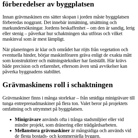
förberedelser av byggplatsen
Innan grävmaskinen ens sätter skopan i jorden måste byggplatsen
förberedas noggrant. Det innebär inmätning, utsättning och
markundersökningar. Jordens beskaffenhet – om den är sandig, lerig
eller stenig – påverkar hur schaktningen ska utföras och vilket
maskinval som är mest lämpligt.
När planeringen är klar och området har röjts från vegetation och
eventuella hinder, börjar maskinföraren gräva enligt de exakta mått
som konstruktörer och mätningstekniker har fastställt. Här krävs
både precision och erfarenhet, eftersom även små avvikelser kan
påverka byggnadens stabilitet.
Grävmaskinens roll i schaktningen
Grävmaskiner finns i många storlekar – från smidiga minigrävare till
tunga entreprenadmaskiner på flera ton. Valet beror på projektets
omfattning och utrymmet på byggplatsen.
Minigrävare
används ofta i trånga stadsmiljöer eller vid
mindre projekt, som dränering eller trädgårdsarbeten.
Mellanstora grävmaskiner
är mångsidiga och används vid
de flesta bostads- och kommersiella byggen.