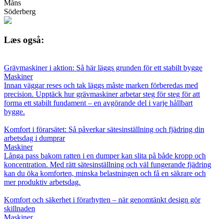
Måns
Söderberg
Læs også:
Grävmaskiner i aktion: Så här läggs grunden för ett stabilt bygge
Maskiner
Innan väggar reses och tak läggs måste marken förberedas med
precision. Upptäck hur grävmaskiner arbetar steg för steg för att
forma ett stabilt fundament – en avgörande del i varje hållbart
bygge.
Komfort i förarsätet: Så påverkar sätesinställning och fjädring din
arbetsdag i dumprar
Maskiner
Långa pass bakom ratten i en dumper kan slita på både kropp och
koncentration. Med rätt sätesinställning och väl fungerande fjädring
kan du öka komforten, minska belastningen och få en säkrare och
mer produktiv arbetsdag.
Komfort och säkerhet i förarhytten – när genomtänkt design gör
skillnaden
Maskiner