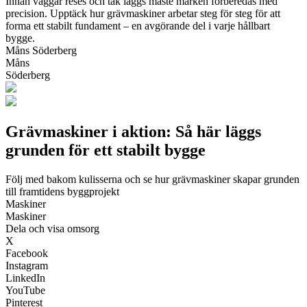
Innan väggar reses och tak läggs måste marken förberedas med
precision. Upptäck hur grävmaskiner arbetar steg för steg för att
forma ett stabilt fundament – en avgörande del i varje hållbart
bygge.
Måns Söderberg
Måns
Söderberg
Grävmaskiner i aktion: Så här läggs
grunden för ett stabilt bygge
Följ med bakom kulisserna och se hur grävmaskiner skapar grunden
till framtidens byggprojekt
Maskiner
Maskiner
Dela och visa omsorg
X
Facebook
Instagram
LinkedIn
YouTube
Pinterest