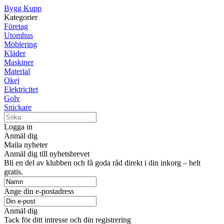
Bygg Kupp
Kategorier
Företag
Utomhus
Möblering
Kläder
Maskiner
Material
Okej
Elektricitet
Golv
Snickare
Logga in
Anmäl dig
Maila nyheter
Anmäl dig till nyhetsbrevet
Bli en del av klubben och få goda råd direkt i din inkorg – helt
gratis.
Ange din e-postadress
Anmäl dig
Tack för ditt intresse och din registrering