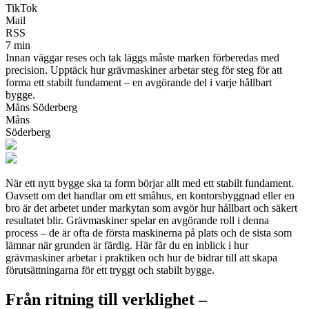
TikTok
Mail
RSS
7 min
Innan väggar reses och tak läggs måste marken förberedas med
precision. Upptäck hur grävmaskiner arbetar steg för steg för att
forma ett stabilt fundament – en avgörande del i varje hållbart
bygge.
Måns Söderberg
Måns
Söderberg
När ett nytt bygge ska ta form börjar allt med ett stabilt fundament.
Oavsett om det handlar om ett småhus, en kontorsbyggnad eller en
bro är det arbetet under markytan som avgör hur hållbart och säkert
resultatet blir. Grävmaskiner spelar en avgörande roll i denna
process – de är ofta de första maskinerna på plats och de sista som
lämnar när grunden är färdig. Här får du en inblick i hur
grävmaskiner arbetar i praktiken och hur de bidrar till att skapa
förutsättningarna för ett tryggt och stabilt bygge.
Från ritning till verklighet –