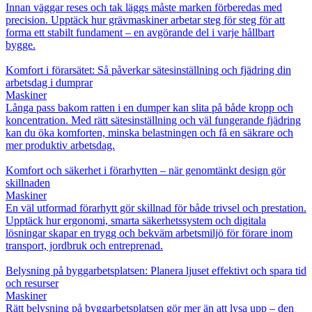
Innan väggar reses och tak läggs måste marken förberedas med
precision. Upptäck hur grävmaskiner arbetar steg för steg för att
forma ett stabilt fundament – en avgörande del i varje hållbart
bygge.
Komfort i förarsätet: Så påverkar sätesinställning och fjädring din
arbetsdag i dumprar
Maskiner
Långa pass bakom ratten i en dumper kan slita på både kropp och
koncentration. Med rätt sätesinställning och väl fungerande fjädring
kan du öka komforten, minska belastningen och få en säkrare och
mer produktiv arbetsdag.
Komfort och säkerhet i förarhytten – när genomtänkt design gör
skillnaden
Maskiner
En väl utformad förarhytt gör skillnad för både trivsel och prestation.
Upptäck hur ergonomi, smarta säkerhetssystem och digitala
lösningar skapar en trygg och bekväm arbetsmiljö för förare inom
transport, jordbruk och entreprenad.
Belysning på byggarbetsplatsen: Planera ljuset effektivt och spara tid
och resurser
Maskiner
Rätt belysning på byggarbetsplatsen gör mer än att lysa upp – den