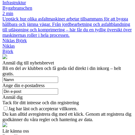
Infrastruktur
Byggbranschen
2 min
Upptäck hur olika asfaltmaskiner arbetar tillsammans för att bygga
hållbara och jämna vägar. Från jordbearbetning och asfaltblandning
till utläggning och komprimering – här får du en tydlig översikt över
maskinernas roller i hela processen.
Niklas Björk
Niklas
Björk
Anmäl dig till nyhetsbrevet
Bli en del av klubben och få goda råd direkt i din inkorg – helt
gratis.
Ange din e-postadress
Anmäl dig
Tack för ditt intresse och din registrering
Jag har läst och accepterar villkoren.
Du kan alltid avregistrera dig med ett klick. Genom att registrera dig
godkänner du våra regler och hantering av data.
Lär känna oss