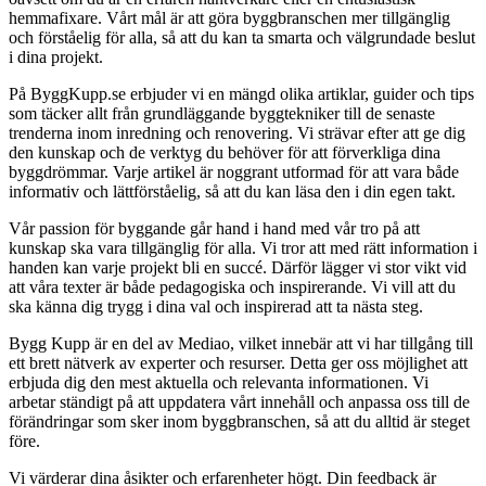
hemmafixare. Vårt mål är att göra byggbranschen mer tillgänglig
och förståelig för alla, så att du kan ta smarta och välgrundade beslut
i dina projekt.
På ByggKupp.se erbjuder vi en mängd olika artiklar, guider och tips
som täcker allt från grundläggande byggtekniker till de senaste
trenderna inom inredning och renovering. Vi strävar efter att ge dig
den kunskap och de verktyg du behöver för att förverkliga dina
byggdrömmar. Varje artikel är noggrant utformad för att vara både
informativ och lättförståelig, så att du kan läsa den i din egen takt.
Vår passion för byggande går hand i hand med vår tro på att
kunskap ska vara tillgänglig för alla. Vi tror att med rätt information i
handen kan varje projekt bli en succé. Därför lägger vi stor vikt vid
att våra texter är både pedagogiska och inspirerande. Vi vill att du
ska känna dig trygg i dina val och inspirerad att ta nästa steg.
Bygg Kupp är en del av Mediao, vilket innebär att vi har tillgång till
ett brett nätverk av experter och resurser. Detta ger oss möjlighet att
erbjuda dig den mest aktuella och relevanta informationen. Vi
arbetar ständigt på att uppdatera vårt innehåll och anpassa oss till de
förändringar som sker inom byggbranschen, så att du alltid är steget
före.
Vi värderar dina åsikter och erfarenheter högt. Din feedback är