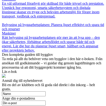
En väl utformad förarhytt gör skillnad för både trivsel och prestation.
Upptäck hur ergonomi, smarta säkerhetssystem och digitala
lösningar skapar en trygg och bekväm arbetsmiljö för förare inom
transport, jordbruk och entreprenad.
Belysning på byggarbetsplatsen: Planera ljuset effektivt och spara tid
och resurser
Maskiner
Rätt belysning på byggarbetsplatsen gör mer än att lysa upp – den
ökar säkerheten, förbättrar arbetsflödet och sparar både tid och
energi. Lär dig hur du planerar ljuset smart, hållbart och anpassat
efter projektets behov.
Den kompletta guiden till bygglov
Ta reda på allt du behöver veta om bygglov i den här e-boken. Från
ansökan till godkännande – vi guidar dig genom lagstiftningen och
processerna så att ditt byggprojekt kommer igång bra.
Läs e-bok
Anmäl dig till nyhetsbrevet
Bli en del av klubben och få goda råd direkt i din inkorg – helt
gratis.
Ange din e-postadress