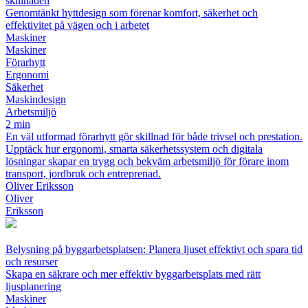
skillnaden
Genomtänkt hyttdesign som förenar komfort, säkerhet och
effektivitet på vägen och i arbetet
Maskiner
Maskiner
Förarhytt
Ergonomi
Säkerhet
Maskindesign
Arbetsmiljö
2 min
En väl utformad förarhytt gör skillnad för både trivsel och prestation.
Upptäck hur ergonomi, smarta säkerhetssystem och digitala
lösningar skapar en trygg och bekväm arbetsmiljö för förare inom
transport, jordbruk och entreprenad.
Oliver Eriksson
Oliver
Eriksson
Belysning på byggarbetsplatsen: Planera ljuset effektivt och spara tid
och resurser
Skapa en säkrare och mer effektiv byggarbetsplats med rätt
ljusplanering
Maskiner