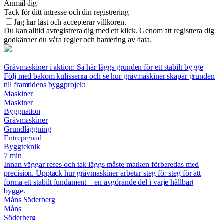
Anmäl dig
Tack för ditt intresse och din registrering
Jag har läst och accepterar villkoren.
Du kan alltid avregistrera dig med ett klick. Genom att registrera dig
godkänner du våra regler och hantering av data.
Grävmaskiner i aktion: Så här läggs grunden för ett stabilt bygge
Följ med bakom kulisserna och se hur grävmaskiner skapar grunden
till framtidens byggprojekt
Maskiner
Maskiner
Byggnation
Grävmaskiner
Grundläggning
Entreprenad
Byggteknik
7 min
Innan väggar reses och tak läggs måste marken förberedas med
precision. Upptäck hur grävmaskiner arbetar steg för steg för att
forma ett stabilt fundament – en avgörande del i varje hållbart
bygge.
Måns Söderberg
Måns
Söderberg