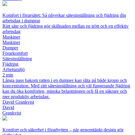
Komfort i förarsätet: Så påverkar sätesinställning och fjädring din
arbetsdag i dumprar
Rätt säte och fjädring gör skillnaden mellan en trött och en effektiv
arbetsdag
Maskiner
Maskiner
Dumper
Förarkomfort
Sätesinställning
Fjädring
Arbetsmiljö
2 min
Långa pass bakom ratten i en dumper kan slita på både kropp och
koncentration. Med rätt sätesinställning och väl fungerande fjädring
kan du öka komforten, minska belastningen och få en säkrare och
mer produktiv arbetsdag.
David Grankvist
David
Grankvist
Komfort och säkerhet i förarhytten – när genomtänkt design gör