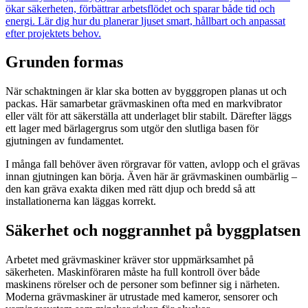
ökar säkerheten, förbättrar arbetsflödet och sparar både tid och
energi. Lär dig hur du planerar ljuset smart, hållbart och anpassat
efter projektets behov.
Grunden formas
När schaktningen är klar ska botten av bygggropen planas ut och
packas. Här samarbetar grävmaskinen ofta med en markvibrator
eller vält för att säkerställa att underlaget blir stabilt. Därefter läggs
ett lager med bärlagergrus som utgör den slutliga basen för
gjutningen av fundamentet.
I många fall behöver även rörgravar för vatten, avlopp och el grävas
innan gjutningen kan börja. Även här är grävmaskinen oumbärlig –
den kan gräva exakta diken med rätt djup och bredd så att
installationerna kan läggas korrekt.
Säkerhet och noggrannhet på byggplatsen
Arbetet med grävmaskiner kräver stor uppmärksamhet på
säkerheten. Maskinföraren måste ha full kontroll över både
maskinens rörelser och de personer som befinner sig i närheten.
Moderna grävmaskiner är utrustade med kameror, sensorer och