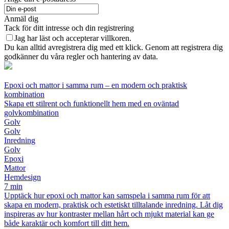
Anmäl dig
Tack för ditt intresse och din registrering
Jag har läst och accepterar villkoren.
Du kan alltid avregistrera dig med ett klick. Genom att registrera dig
godkänner du våra regler och hantering av data.
Epoxi och mattor i samma rum – en modern och praktisk
kombination
Skapa ett stilrent och funktionellt hem med en oväntad
golvkombination
Golv
Golv
Inredning
Golv
Epoxi
Mattor
Hemdesign
7 min
Upptäck hur epoxi och mattor kan samspela i samma rum för att
skapa en modern, praktisk och estetiskt tilltalande inredning. Låt dig
inspireras av hur kontraster mellan hårt och mjukt material kan ge
både karaktär och komfort till ditt hem.