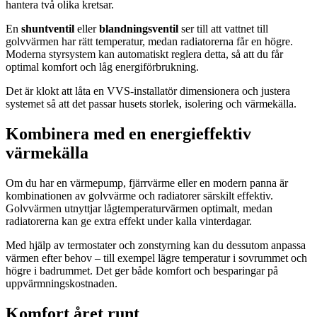
hantera två olika kretsar.
En
shuntventil
eller
blandningsventil
ser till att vattnet till
golvvärmen har rätt temperatur, medan radiatorerna får en högre.
Moderna styrsystem kan automatiskt reglera detta, så att du får
optimal komfort och låg energiförbrukning.
Det är klokt att låta en VVS-installatör dimensionera och justera
systemet så att det passar husets storlek, isolering och värmekälla.
Kombinera med en energieffektiv
värmekälla
Om du har en värmepump, fjärrvärme eller en modern panna är
kombinationen av golvvärme och radiatorer särskilt effektiv.
Golvvärmen utnyttjar lågtemperaturvärmen optimalt, medan
radiatorerna kan ge extra effekt under kalla vinterdagar.
Med hjälp av termostater och zonstyrning kan du dessutom anpassa
värmen efter behov – till exempel lägre temperatur i sovrummet och
högre i badrummet. Det ger både komfort och besparingar på
uppvärmningskostnaden.
Komfort året runt