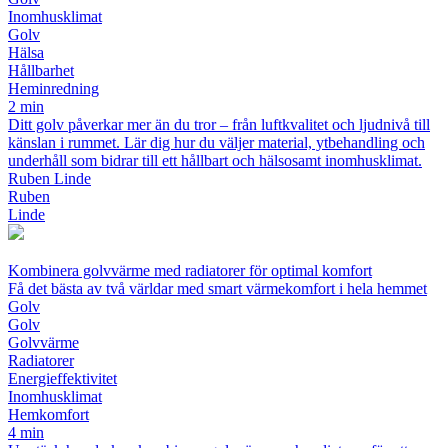
Inomhusklimat
Golv
Hälsa
Hållbarhet
Heminredning
2 min
Ditt golv påverkar mer än du tror – från luftkvalitet och ljudnivå till
känslan i rummet. Lär dig hur du väljer material, ytbehandling och
underhåll som bidrar till ett hållbart och hälsosamt inomhusklimat.
Ruben Linde
Ruben
Linde
Kombinera golvvärme med radiatorer för optimal komfort
Få det bästa av två världar med smart värmekomfort i hela hemmet
Golv
Golv
Golvvärme
Radiatorer
Energieffektivitet
Inomhusklimat
Hemkomfort
4 min