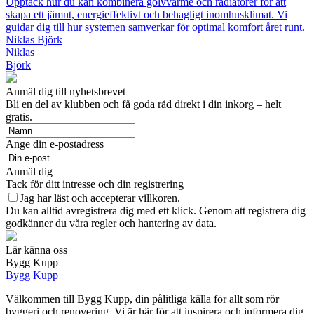
Upptäck hur du kan kombinera golvvärme och radiatorer för att
skapa ett jämnt, energieffektivt och behagligt inomhusklimat. Vi
guidar dig till hur systemen samverkar för optimal komfort året runt.
Niklas Björk
Niklas
Björk
Anmäl dig till nyhetsbrevet
Bli en del av klubben och få goda råd direkt i din inkorg – helt
gratis.
Ange din e-postadress
Anmäl dig
Tack för ditt intresse och din registrering
Jag har läst och accepterar villkoren.
Du kan alltid avregistrera dig med ett klick. Genom att registrera dig
godkänner du våra regler och hantering av data.
Lär känna oss
Bygg Kupp
Bygg Kupp
Välkommen till Bygg Kupp, din pålitliga källa för allt som rör
byggeri och renovering. Vi är här för att inspirera och informera dig,