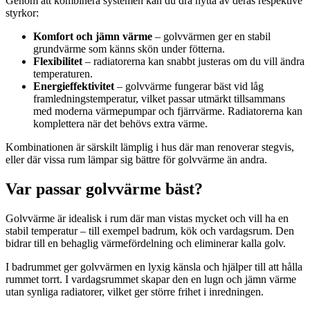
Genom att kombinera systemen kan du dra nytta av deras respektive
styrkor:
Komfort och jämn värme
– golvvärmen ger en stabil
grundvärme som känns skön under fötterna.
Flexibilitet
– radiatorerna kan snabbt justeras om du vill ändra
temperaturen.
Energieffektivitet
– golvvärme fungerar bäst vid låg
framledningstemperatur, vilket passar utmärkt tillsammans
med moderna värmepumpar och fjärrvärme. Radiatorerna kan
komplettera när det behövs extra värme.
Kombinationen är särskilt lämplig i hus där man renoverar stegvis,
eller där vissa rum lämpar sig bättre för golvvärme än andra.
Var passar golvvärme bäst?
Golvvärme är idealisk i rum där man vistas mycket och vill ha en
stabil temperatur – till exempel badrum, kök och vardagsrum. Den
bidrar till en behaglig värmefördelning och eliminerar kalla golv.
I badrummet ger golvvärmen en lyxig känsla och hjälper till att hålla
rummet torrt. I vardagsrummet skapar den en lugn och jämn värme
utan synliga radiatorer, vilket ger större frihet i inredningen.