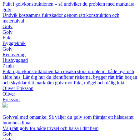
Fukt i golvkonstruktionen – så undviker du problem med marknära
golv
Undvik kostsamma fuktskador genom rätt konstruktion och
materialval
Golv
Golv
Fukt
Byggteknik
Golv
Renovering
Husbyggnad
7 min
Fukt i golvkonstruktionen kan orsaka stora problem i både nya och
äldre hus. Lär dig hur du identifierar riskerna, bygger rätt från början
och skyddar ditt marknära golv mot fukt, mögel och dålig lukt.
Oliver Eriksson
Oliver
Eriksson
Golvval med omtanke: Så väljer du golv som främjar ett hälsosamt
inomhusklimat
Välj rätt golv för både trivsel och hälsa i ditt hem
Golv
Golv