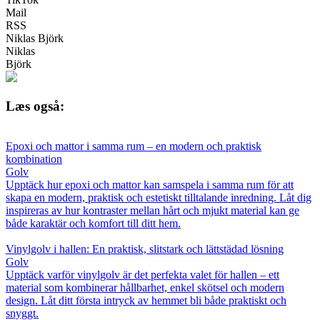
Mail
RSS
Niklas Björk
Niklas
Björk
Læs også:
Epoxi och mattor i samma rum – en modern och praktisk
kombination
Golv
Upptäck hur epoxi och mattor kan samspela i samma rum för att
skapa en modern, praktisk och estetiskt tilltalande inredning. Låt dig
inspireras av hur kontraster mellan hårt och mjukt material kan ge
både karaktär och komfort till ditt hem.
Vinylgolv i hallen: En praktisk, slitstark och lättstädad lösning
Golv
Upptäck varför vinylgolv är det perfekta valet för hallen – ett
material som kombinerar hållbarhet, enkel skötsel och modern
design. Låt ditt första intryck av hemmet bli både praktiskt och
snyggt.