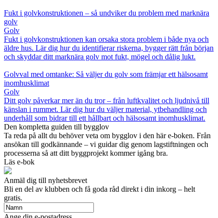
Fukt i golvkonstruktionen – så undviker du problem med marknära
golv
Golv
Fukt i golvkonstruktionen kan orsaka stora problem i både nya och
äldre hus. Lär dig hur du identifierar riskerna, bygger rätt från början
och skyddar ditt marknära golv mot fukt, mögel och dålig lukt.
Golvval med omtanke: Så väljer du golv som främjar ett hälsosamt
inomhusklimat
Golv
Ditt golv påverkar mer än du tror – från luftkvalitet och ljudnivå till
känslan i rummet. Lär dig hur du väljer material, ytbehandling och
underhåll som bidrar till ett hållbart och hälsosamt inomhusklimat.
Den kompletta guiden till bygglov
Ta reda på allt du behöver veta om bygglov i den här e-boken. Från
ansökan till godkännande – vi guidar dig genom lagstiftningen och
processerna så att ditt byggprojekt kommer igång bra.
Läs e-bok
Anmäl dig till nyhetsbrevet
Bli en del av klubben och få goda råd direkt i din inkorg – helt
gratis.
Ange din e-postadress