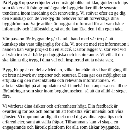
På ByggKupp.se erbjuder vi en mängd olika artiklar, guider och tips
som täcker allt från grundläggande byggtekniker till de senaste
trenderna inom inredning och renovering. Vi strävar efter att ge dig
den kunskap och de verktyg du behöver för att förverkliga dina
byggdrömmar. Varje artikel är noggrant utformad för att vara både
informativ och lättförståelig, så att du kan läsa den i din egen takt.
Vår passion för byggande går hand i hand med vår tro på att
kunskap ska vara tillgänglig för alla. Vi tror att med rätt information i
handen kan varje projekt bli en succé. Därför lägger vi stor vikt vid
att våra texter är både pedagogiska och inspirerande. Vi vill att du
ska känna dig trygg i dina val och inspirerad att ta nästa steg.
Bygg Kupp är en del av Mediao, vilket innebär att vi har tillgång till
ett brett nätverk av experter och resurser. Detta ger oss möjlighet att
erbjuda dig den mest aktuella och relevanta informationen. Vi
arbetar ständigt på att uppdatera vårt innehåll och anpassa oss till de
förändringar som sker inom byggbranschen, så att du alltid är steget
före.
Vi värderar dina åsikter och erfarenheter högt. Din feedback är
ovärderlig för oss och bidrar till att förbättra vårt innehåll och våra
tjänster. Vi uppmuntrar dig att dela med dig av dina egna tips och
erfarenheter, samt att ställa frågor. Tillsammans kan vi skapa en
engagerande och lärorik plattform för alla som älskar byggande.