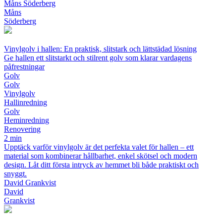
Måns Söderberg
Måns
Söderberg
Vinylgolv i hallen: En praktisk, slitstark och lättstädad lösning
Ge hallen ett slitstarkt och stilrent golv som klarar vardagens
påfrestningar
Golv
Golv
Vinylgolv
Hallinredning
Golv
Heminredning
Renovering
2 min
Upptäck varför vinylgolv är det perfekta valet för hallen – ett
material som kombinerar hållbarhet, enkel skötsel och modern
design. Låt ditt första intryck av hemmet bli både praktiskt och
snyggt.
David Grankvist
David
Grankvist