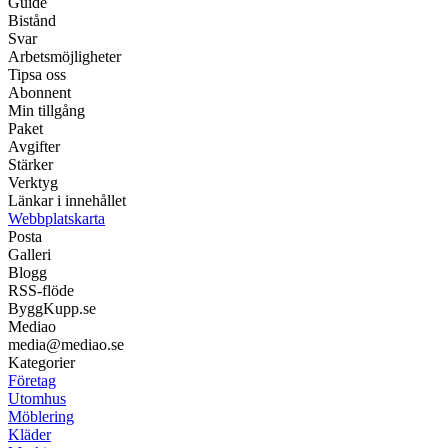
Guide
Bistånd
Svar
Arbetsmöjligheter
Tipsa oss
Abonnent
Min tillgång
Paket
Avgifter
Stärker
Verktyg
Länkar i innehållet
Webbplatskarta
Posta
Galleri
Blogg
RSS-flöde
ByggKupp.se
Mediao
media@mediao.se
Kategorier
Företag
Utomhus
Möblering
Kläder