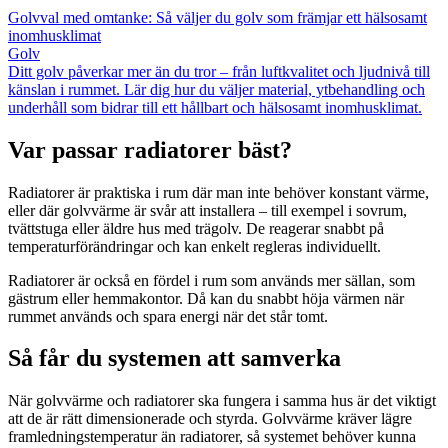
Golvval med omtanke: Så väljer du golv som främjar ett hälsosamt
inomhusklimat
Golv
Ditt golv påverkar mer än du tror – från luftkvalitet och ljudnivå till
känslan i rummet. Lär dig hur du väljer material, ytbehandling och
underhåll som bidrar till ett hållbart och hälsosamt inomhusklimat.
Var passar radiatorer bäst?
Radiatorer är praktiska i rum där man inte behöver konstant värme,
eller där golvvärme är svår att installera – till exempel i sovrum,
tvättstuga eller äldre hus med trägolv. De reagerar snabbt på
temperaturförändringar och kan enkelt regleras individuellt.
Radiatorer är också en fördel i rum som används mer sällan, som
gästrum eller hemmakontor. Då kan du snabbt höja värmen när
rummet används och spara energi när det står tomt.
Så får du systemen att samverka
När golvvärme och radiatorer ska fungera i samma hus är det viktigt
att de är rätt dimensionerade och styrda. Golvvärme kräver lägre
framledningstemperatur än radiatorer, så systemet behöver kunna