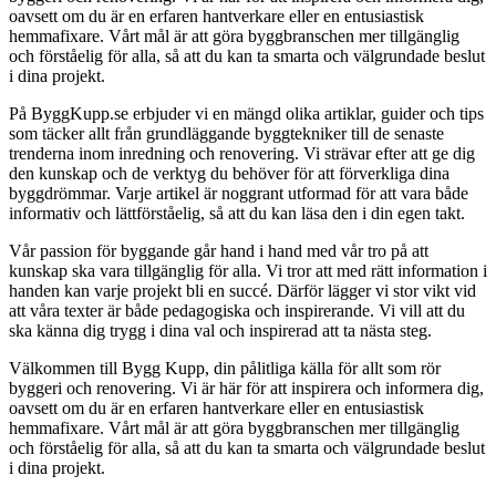
oavsett om du är en erfaren hantverkare eller en entusiastisk
hemmafixare. Vårt mål är att göra byggbranschen mer tillgänglig
och förståelig för alla, så att du kan ta smarta och välgrundade beslut
i dina projekt.
På ByggKupp.se erbjuder vi en mängd olika artiklar, guider och tips
som täcker allt från grundläggande byggtekniker till de senaste
trenderna inom inredning och renovering. Vi strävar efter att ge dig
den kunskap och de verktyg du behöver för att förverkliga dina
byggdrömmar. Varje artikel är noggrant utformad för att vara både
informativ och lättförståelig, så att du kan läsa den i din egen takt.
Vår passion för byggande går hand i hand med vår tro på att
kunskap ska vara tillgänglig för alla. Vi tror att med rätt information i
handen kan varje projekt bli en succé. Därför lägger vi stor vikt vid
att våra texter är både pedagogiska och inspirerande. Vi vill att du
ska känna dig trygg i dina val och inspirerad att ta nästa steg.
Välkommen till Bygg Kupp, din pålitliga källa för allt som rör
byggeri och renovering. Vi är här för att inspirera och informera dig,
oavsett om du är en erfaren hantverkare eller en entusiastisk
hemmafixare. Vårt mål är att göra byggbranschen mer tillgänglig
och förståelig för alla, så att du kan ta smarta och välgrundade beslut
i dina projekt.