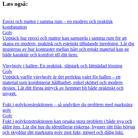
Læs også:
Epoxi och mattor i samma rum – en modern och praktisk
kombination
Golv
Upptäck hur epoxi och mattor kan samspela i samma rum för att
skapa en modern, praktisk och estetiskt tilltalande inredning. Låt dig
inspireras av hur kontraster mellan hårt och mjukt material kan ge
både karaktär och komfort till ditt hem.
Vinylgolv i hallen: En praktisk, slitstark och lättstädad lösning
Golv
Upptäck varför vinylgolv är det perfekta valet för hallen – ett
material som kombinerar hållbarhet, enkel skötsel och modern
design. Låt ditt första intryck av hemmet bli både praktiskt och
snyggt.
Fukt i golvkonstruktionen – så undviker du problem med marknära
golv
Golv
Fukt i golvkonstruktionen kan orsaka stora problem i både nya och
äldre hus. Lär dig hur du identifierar riskerna, bygger rätt från början
och skyddar ditt marknära golv mot fukt, mögel och dålig lukt.