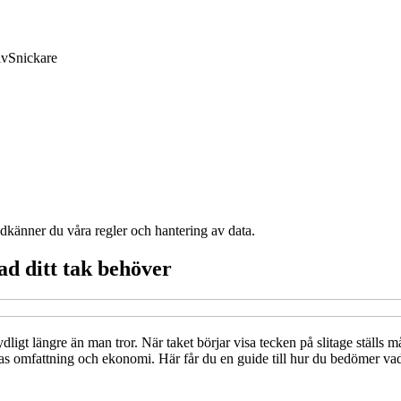
lv
Snickare
odkänner du våra regler och hantering av data.
ad ditt tak behöver
ydligt längre än man tror. När taket börjar visa tecken på slitage ställs m
rnas omfattning och ekonomi. Här får du en guide till hur du bedömer vad 