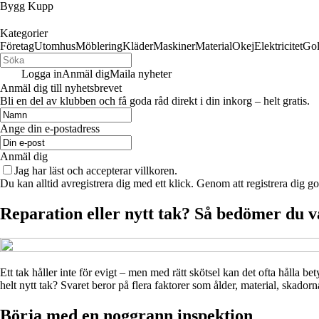
Bygg Kupp
Kategorier
Företag
Utomhus
Möblering
Kläder
Maskiner
Material
Okej
Elektricitet
Go
Logga in
Anmäl dig
Maila nyheter
Anmäl dig till nyhetsbrevet
Bli en del av klubben och få goda råd direkt i din inkorg – helt gratis.
Ange din e-postadress
Anmäl dig
Jag har läst och accepterar villkoren.
Du kan alltid avregistrera dig med ett klick. Genom att registrera dig g
Reparation eller nytt tak? Så bedömer du v
Ett tak håller inte för evigt – men med rätt skötsel kan det ofta hålla bet
helt nytt tak? Svaret beror på flera faktorer som ålder, material, skado
Börja med en noggrann inspektion