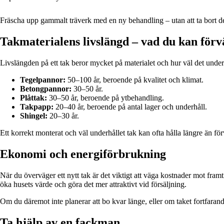
Fräscha upp gammalt träverk med en ny behandling – utan att ta bort de
Takmaterialens livslängd – vad du kan förv
Livslängden på ett tak beror mycket på materialet och hur väl det underhå
Tegelpannor:
50–100 år, beroende på kvalitet och klimat.
Betongpannor:
30–50 år.
Plåttak:
30–50 år, beroende på ytbehandling.
Takpapp:
20–40 år, beroende på antal lager och underhåll.
Shingel:
20–30 år.
Ett korrekt monterat och väl underhållet tak kan ofta hålla längre än 
Ekonomi och energiförbrukning
När du överväger ett nytt tak är det viktigt att väga kostnader mot framt
öka husets värde och göra det mer attraktivt vid försäljning.
Om du däremot inte planerar att bo kvar länge, eller om taket fortfaran
Ta hjälp av en fackman