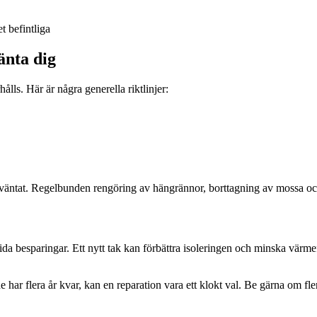
t befintliga
änta dig
lls. Här är några generella riktlinjer:
förväntat. Regelbunden rengöring av hängrännor, borttagning av mossa o
ida besparingar. Ett nytt tak kan förbättra isoleringen och minska värmef
de har flera år kvar, kan en reparation vara ett klokt val. Be gärna om 