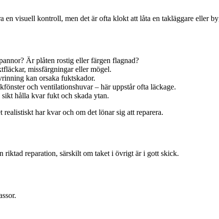
öra en visuell kontroll, men det är ofta klokt att låta en takläggare eller
pannor? Är plåten rostig eller färgen flagnad?
tfläckar, missfärgningar eller mögel.
vrinning kan orsaka fuktskador.
kfönster och ventilationshuvar – här uppstår ofta läckage.
å sikt hålla kvar fukt och skada ytan.
realistiskt har kvar och om det lönar sig att reparera.
iktad reparation, särskilt om taket i övrigt är i gott skick.
assor.