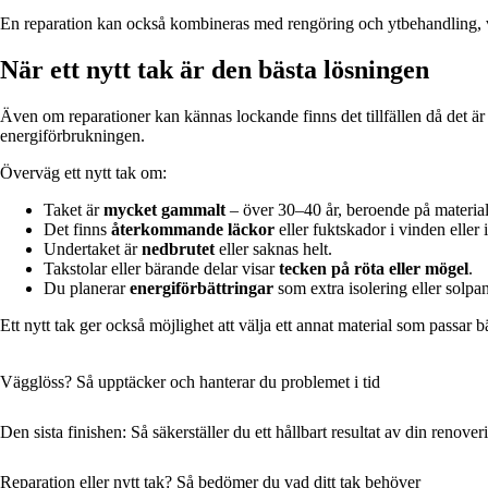
En reparation kan också kombineras med rengöring och ytbehandling, vil
När ett nytt tak är den bästa lösningen
Även om reparationer kan kännas lockande finns det tillfällen då det är 
energiförbrukningen.
Överväg ett nytt tak om:
Taket är
mycket gammalt
– över 30–40 år, beroende på material
Det finns
återkommande läckor
eller fuktskador i vinden eller 
Undertaket är
nedbrutet
eller saknas helt.
Takstolar eller bärande delar visar
tecken på röta eller mögel
.
Du planerar
energiförbättringar
som extra isolering eller solpan
Ett nytt tak ger också möjlighet att välja ett annat material som passar bät
Vägglöss? Så upptäcker och hanterar du problemet i tid
Den sista finishen: Så säkerställer du ett hållbart resultat av din renover
Reparation eller nytt tak? Så bedömer du vad ditt tak behöver