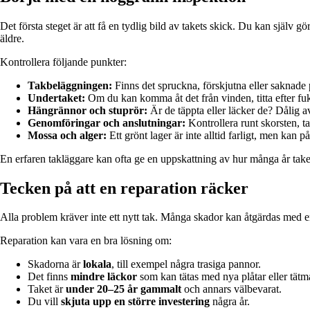
Det första steget är att få en tydlig bild av takets skick. Du kan själv g
äldre.
Kontrollera följande punkter:
Takbeläggningen:
Finns det spruckna, förskjutna eller saknade 
Undertaket:
Om du kan komma åt det från vinden, titta efter fuk
Hängrännor och stuprör:
Är de täppta eller läcker de? Dålig a
Genomföringar och anslutningar:
Kontrollera runt skorsten, ta
Mossa och alger:
Ett grönt lager är inte alltid farligt, men kan p
En erfaren takläggare kan ofta ge en uppskattning av hur många år taket 
Tecken på att en reparation räcker
Alla problem kräver inte ett nytt tak. Många skador kan åtgärdas med en r
Reparation kan vara en bra lösning om:
Skadorna är
lokala
, till exempel några trasiga pannor.
Det finns
mindre läckor
som kan tätas med nya plåtar eller tätm
Taket är
under 20–25 år gammalt
och annars välbevarat.
Du vill
skjuta upp en större investering
några år.