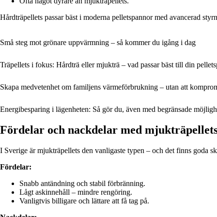
Ofta något dyrare än mjukträpellets.
Hårdträpellets passar bäst i moderna pelletspannor med avancerad styrn
Små steg mot grönare uppvärmning – så kommer du igång i dag
Träpellets i fokus: Hårdträ eller mjukträ – vad passar bäst till din pelle
Skapa medvetenhet om familjens värmeförbrukning – utan att kompro
Energibesparing i lägenheten: Så gör du, även med begränsade möjligh
Fördelar och nackdelar med mjukträpellet
I Sverige är mjukträpellets den vanligaste typen – och det finns goda skäl 
Fördelar:
Snabb antändning och stabil förbränning.
Lågt askinnehåll – mindre rengöring.
Vanligtvis billigare och lättare att få tag på.