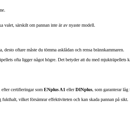
me.
a valet, särskilt om pannan inte är av nyaste modell.
a, desto oftare måste du tömma asklådan och rensa brännkammaren.
pellets ofta ligger något högre. Det betyder att du med mjukträpellets k
 efter certifieringar som
ENplus A1
eller
DINplus
, som garanterar låg 
ög fukthalt, vilket försämrar effektiviteten och kan skada pannan på sikt.