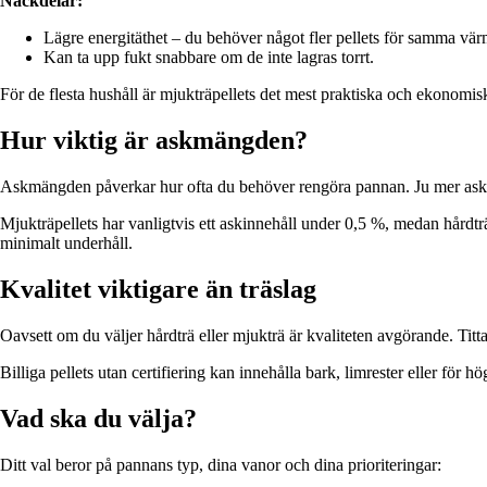
Nackdelar:
Lägre energitäthet – du behöver något fler pellets för samma vär
Kan ta upp fukt snabbare om de inte lagras torrt.
För de flesta hushåll är mjukträpellets det mest praktiska och ekonomisk
Hur viktig är askmängden?
Askmängden påverkar hur ofta du behöver rengöra pannan. Ju mer ask
Mjukträpellets har vanligtvis ett askinnehåll under 0,5 %, medan hårdträ
minimalt underhåll.
Kvalitet viktigare än träslag
Oavsett om du väljer hårdträ eller mjukträ är kvaliteten avgörande. Titta
Billiga pellets utan certifiering kan innehålla bark, limrester eller för h
Vad ska du välja?
Ditt val beror på pannans typ, dina vanor och dina prioriteringar: