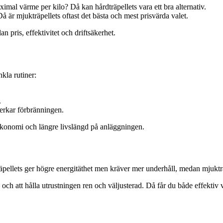
al värme per kilo? Då kan hårdträpellets vara ett bra alternativ.
Då är mjukträpellets oftast det bästa och mest prisvärda valet.
n pris, effektivitet och driftsäkerhet.
kla rutiner:
.
verkar förbränningen.
eekonomi och längre livslängd på anläggningen.
räpellets ger högre energitäthet men kräver mer underhåll, medan mjukträ
 – och att hålla utrustningen ren och väljusterad. Då får du både effekti