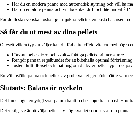
Har du en modern panna med automatisk styrning och vill ha maxim
Har du en äldre panna och vill ha enkel drift och lite underhåll? 
För de flesta svenska hushåll ger mjukträpellets den bästa balansen mella
Så får du ut mest av dina pellets
Oavsett vilken typ du väljer kan du förbättra effektiviteten med några en
Förvara pellets torrt och svalt – fuktiga pellets brinner sämre.
Rengör pannan regelbundet för att bibehålla optimal förbränning
Justera lufttillförsel och matning om du byter pelletstyp – det på
En väl inställd panna och pellets av god kvalitet ger både bättre värm
Slutsats: Balans är nyckeln
Det finns inget entydigt svar på om hårdträ eller mjukträ är bäst. Hårdt
Det viktigaste är att välja pellets av hög kvalitet som passar din panna