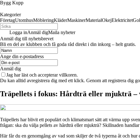
Bygg Kupp
Kategorier
Företag
Utomhus
Möblering
Kläder
Maskiner
Material
Okej
Elektricitet
Go
Logga in
Anmäl dig
Maila nyheter
Anmäl dig till nyhetsbrevet
Bli en del av klubben och få goda råd direkt i din inkorg – helt gratis.
Ange din e-postadress
Anmäl dig
Jag har läst och accepterar villkoren.
Du kan alltid avregistrera dig med ett klick. Genom att registrera dig g
Träpellets i fokus: Hårdträ eller mjukträ – 
Träpellets har blivit ett populärt och klimatsmart sätt att värma upp sven
frågan: ska du välja pellets av hårdträ eller mjukträ? Skillnaden handl
Här får du en genomgång av vad som skiljer de två typerna åt och hur du 