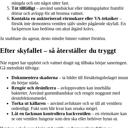
stängda och om något sitter fast.
Tät tillfälligt
– använd sandsäckar eller tätningsplattor framför
dörrar och avlopp för att bromsa vattnet.
Kontakta en auktoriserad rörmokare eller VA-tekniker
–
försök inte demontera ventilen själv under pågående skyfall. En
fackperson kan bedöma om akut åtgärd krävs.
Ju snabbare du agerar, desto mindre hinner vattnet förstöra.
Efter skyfallet – så återställer du tryggt
När regnet har upphört och vattnet dragit sig tillbaka börjar saneringen.
Gå metodiskt tillväga:
Dokumentera skadorna
– ta bilder till försäkringsbolaget innan
du börjar städa.
Rengör och desinficera
– avloppsvatten kan innehålla
bakterier. Använd gummihandskar och rengör noggrant med
desinfektionsmedel.
Torka ut källaren
– använd avfuktare och se till att ventilera
ordentligt. Fukt som blir kvar kan orsaka mögel.
Låt en fackman kontrollera backventilen
– en rörmokare kan
se om ventilen fungerar som den ska eller behöver bytas ut.