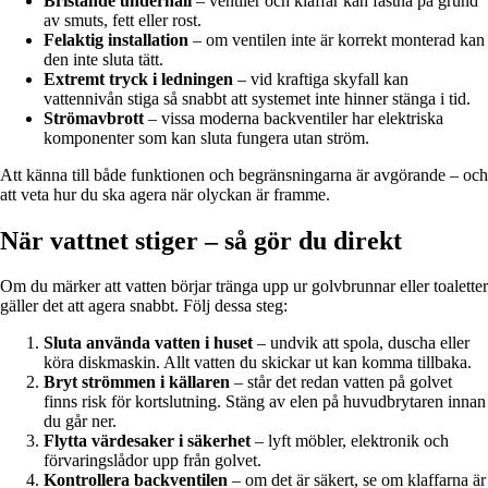
Bristande underhåll
– ventiler och klaffar kan fastna på grund
av smuts, fett eller rost.
Felaktig installation
– om ventilen inte är korrekt monterad kan
den inte sluta tätt.
Extremt tryck i ledningen
– vid kraftiga skyfall kan
vattennivån stiga så snabbt att systemet inte hinner stänga i tid.
Strömavbrott
– vissa moderna backventiler har elektriska
komponenter som kan sluta fungera utan ström.
Att känna till både funktionen och begränsningarna är avgörande – och
att veta hur du ska agera när olyckan är framme.
När vattnet stiger – så gör du direkt
Om du märker att vatten börjar tränga upp ur golvbrunnar eller toaletter
gäller det att agera snabbt. Följ dessa steg:
Sluta använda vatten i huset
– undvik att spola, duscha eller
köra diskmaskin. Allt vatten du skickar ut kan komma tillbaka.
Bryt strömmen i källaren
– står det redan vatten på golvet
finns risk för kortslutning. Stäng av elen på huvudbrytaren innan
du går ner.
Flytta värdesaker i säkerhet
– lyft möbler, elektronik och
förvaringslådor upp från golvet.
Kontrollera backventilen
– om det är säkert, se om klaffarna är