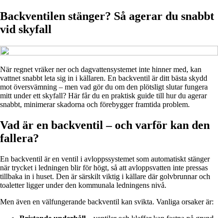
Backventilen stänger? Så agerar du snabbt
vid skyfall
När regnet vräker ner och dagvattensystemet inte hinner med, kan
vattnet snabbt leta sig in i källaren. En backventil är ditt bästa skydd
mot översvämning – men vad gör du om den plötsligt slutar fungera
mitt under ett skyfall? Här får du en praktisk guide till hur du agerar
snabbt, minimerar skadorna och förebygger framtida problem.
Vad är en backventil – och varför kan den
fallera?
En backventil är en ventil i avloppssystemet som automatiskt stänger
när trycket i ledningen blir för högt, så att avloppsvatten inte pressas
tillbaka in i huset. Den är särskilt viktig i källare där golvbrunnar och
toaletter ligger under den kommunala ledningens nivå.
Men även en välfungerande backventil kan svikta. Vanliga orsaker är: