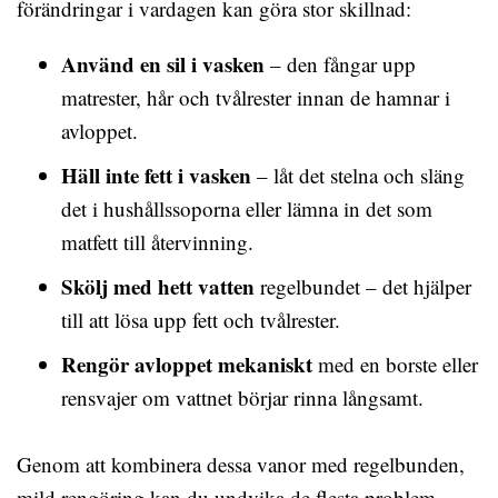
förändringar i vardagen kan göra stor skillnad:
Använd en sil i vasken
– den fångar upp
matrester, hår och tvålrester innan de hamnar i
avloppet.
Häll inte fett i vasken
– låt det stelna och släng
det i hushållssoporna eller lämna in det som
matfett till återvinning.
Skölj med hett vatten
regelbundet – det hjälper
till att lösa upp fett och tvålrester.
Rengör avloppet mekaniskt
med en borste eller
rensvajer om vattnet börjar rinna långsamt.
Genom att kombinera dessa vanor med regelbunden,
mild rengöring kan du undvika de flesta problem.