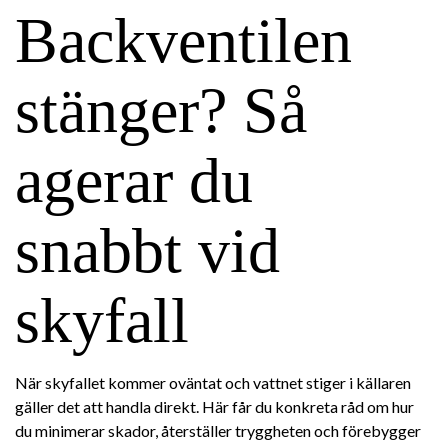
Backventilen
stänger? Så
agerar du
snabbt vid
skyfall
När skyfallet kommer oväntat och vattnet stiger i källaren
gäller det att handla direkt. Här får du konkreta råd om hur
du minimerar skador, återställer tryggheten och förebygger